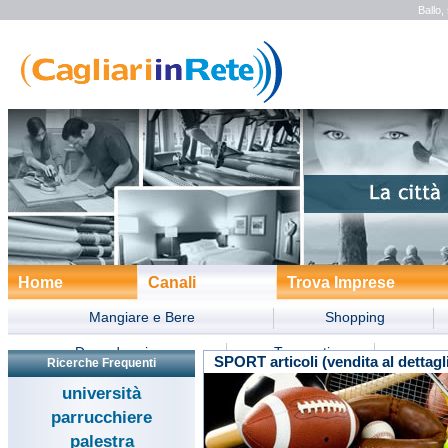
Ballo,
Home
Canali
Trova Imprese
Mangiare e Bere
Shopping
Dove dormire
Trasporti
SPORT articoli (vendita al dettagl
Ricerche Frequenti
Divertimento
Turismo
Form
università
parrucchiere
palestra