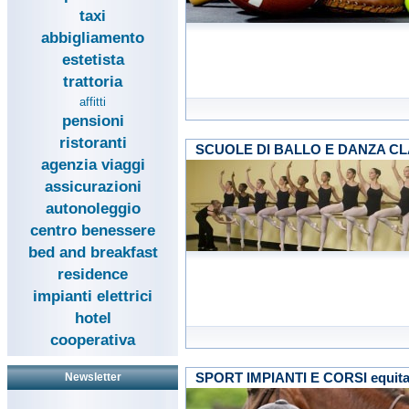
taxi
abbigliamento
estetista
trattoria
affitti
pensioni
ristoranti
SCUOLE DI BALLO E DANZA C
agenzia viaggi
assicurazioni
autonoleggio
centro benessere
bed and breakfast
residence
impianti elettrici
hotel
cooperativa
SPORT IMPIANTI E CORSI equita
Newsletter