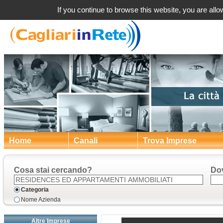
Apparta
If you continue to browse this website, you are allow
Home
Canali
Trova Imprese
Cosa stai cercando?
Do
Categoria
Nome Azienda
Altre Imprese