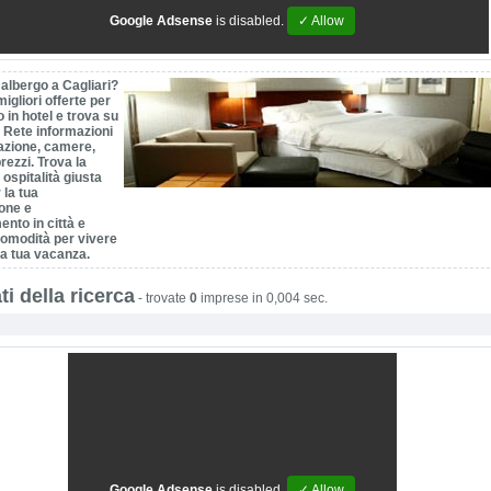
Google Adsense
is disabled.
✓ Allow
albergo a Cagliari?
migliori offerte per
o in hotel e trova su
n Rete informazioni
azione, camere,
prezzi. Trova la
 ospitalità giusta
 la tua
one e
nto in città e
comodità per vivere
la tua vacanza.
ti della ricerca
-
trovate
0
imprese in 0,004 sec.
Google Adsense
is disabled.
✓ Allow