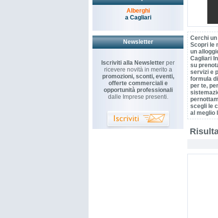
Alberghi
a Cagliari
Cerchi un 
Newsletter
Scopri le 
un alloggi
Cagliari I
Iscriviti alla Newsletter
per
su prenot
ricevere novità in merito a
servizi e 
promozioni, sconti, eventi,
formula di
offerte commerciali e
per te, per
opportunità professionali
sistemazi
dalle Imprese presenti.
pernottame
scegli le 
al meglio 
Risulta