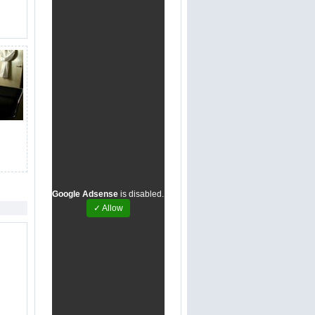
Google Adsense
is disabled.
✓ Allow