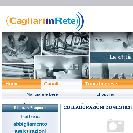
Home
Canali
Trova Imprese
Mangiare e Bere
Shopping
Dove dormire
Trasporti
COLLABORAZIONI DOMESTICHE
Ricerche Frequenti
Divertimento
Turismo
Form
trattoria
abbigliamento
assicurazioni