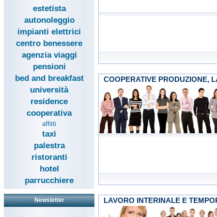
estetista
autonoleggio
impianti elettrici
centro benessere
agenzia viaggi
pensioni
bed and breakfast
COOPERATIVE PRODUZIONE, L
università
residence
cooperativa
affitti
taxi
palestra
ristoranti
hotel
parrucchiere
LAVORO INTERINALE E TEMP
Newsletter